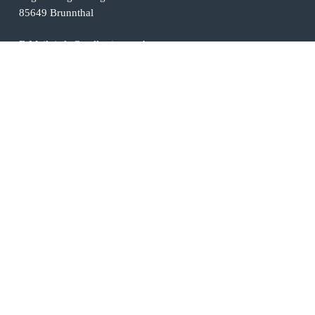
85649 Brunnthal
E-Mail: info@stellar-invest.de
Telefon: +49 89 541 989 480
auf Google bewerten
Sitemap
Startseite
Über Uns
Immobilien-Makler München
Hausverwaltung München
Kontakt
Impressum
|
Datenschutz
|
Cookies
Partner